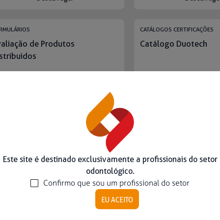
RMULÁRIOS
CATÁLOGOS CERTIFICAÇÕES
aliação de Produtos
Catálogo Duotech
stribuidos
Descarregar
Descarrega
TÁLOGOS
CATÁLOGOS
Este site é destinado exclusivamente a profissionais do setor
tálogo Strong Sw
Catálogo Tryon
odontológico.
Confirmo que sou um profissional do setor
EU ACEITO