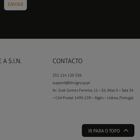
A S.I.N.
CONTACTO
351 214 120 336
support@bhclgroup.pt
Av. José Gomes Ferreira, 11 – Ed. Atlas II – Sala 34
– Cód Postal: 1495-139 – Algés – Lisboa, Portugal
IR PARA O TOPO