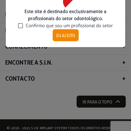
Ouse ser digital
Este site é destinado exclusivamente a
INSTITUCIONAL
profissionais do setor odontológico.
Confirmo que sou um profissional do setor
Ver todos
PRODUTOS
EU ACEITO
CONHECIMENTO
Educação
Downloads
ENCONTRE A S.I.N.
Área científica
S.I.N. OnBoard
CONTACTO
Onde Estamos
Nossas iniciativas
IR PARA O TOPO
© 2018 - 2025 S.I.N. IMPLANT SYSTEM TODOS OS DIREITOS RESERVADOS |