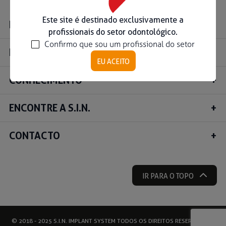
Ouse ser digital
Este site é destinado exclusivamente a
INSTITUCIONAL
profissionais do setor odontológico.
Confirmo que sou um profissional do setor
Ver todos
PRODUTOS
EU ACEITO
CONHECIMENTO
Educação
Downloads
ENCONTRE A S.I.N.
Área científica
S.I.N. OnBoard
CONTACTO
Onde Estamos
Nossas iniciativas
IR PARA O TOPO
© 2018 - 2025 S.I.N. IMPLANT SYSTEM TODOS OS DIREITOS RESERVADOS |