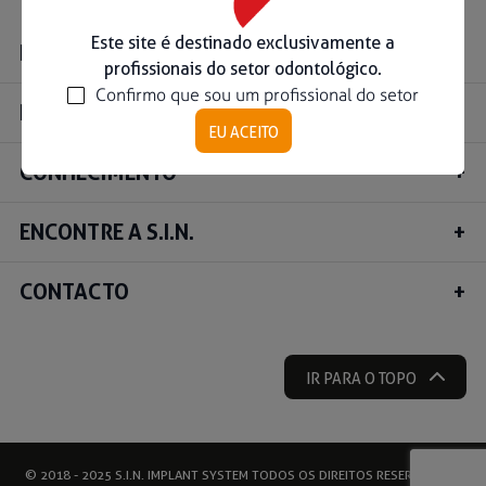
Ouse ser digital
Este site é destinado exclusivamente a
INSTITUCIONAL
profissionais do setor odontológico.
Confirmo que sou um profissional do setor
Ver todos
PRODUTOS
EU ACEITO
CONHECIMENTO
Educação
Downloads
ENCONTRE A S.I.N.
Área científica
S.I.N. OnBoard
CONTACTO
Onde Estamos
Nossas iniciativas
IR PARA O TOPO
© 2018 - 2025 S.I.N. IMPLANT SYSTEM TODOS OS DIREITOS RESERVADOS |