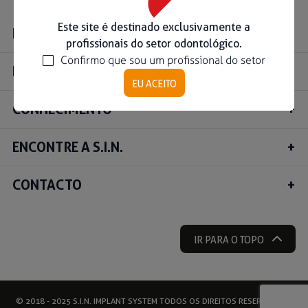
Ouse ser digital
Este site é destinado exclusivamente a
INSTITUCIONAL
profissionais do setor odontológico.
Confirmo que sou um profissional do setor
Ver todos
PRODUTOS
EU ACEITO
CONHECIMENTO
Educação
Downloads
ENCONTRE A S.I.N.
Área científica
S.I.N. OnBoard
CONTACTO
Onde Estamos
Nossas iniciativas
IR PARA O TOPO
© 2018 - 2025 S.I.N. IMPLANT SYSTEM TODOS OS DIREITOS RESERVADOS |