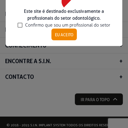
Ouse ser digital
Este site é destinado exclusivamente a
INSTITUCIONAL
profissionais do setor odontológico.
Confirmo que sou um profissional do setor
Ver todos
PRODUTOS
EU ACEITO
CONHECIMENTO
Educação
Downloads
ENCONTRE A S.I.N.
Área científica
S.I.N. OnBoard
CONTACTO
Onde Estamos
Nossas iniciativas
IR PARA O TOPO
© 2018 - 2025 S.I.N. IMPLANT SYSTEM TODOS OS DIREITOS RESERVADOS |