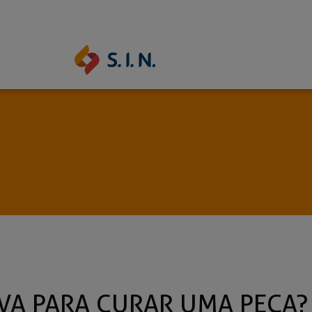
SAS SOLUÇÕES
ONS
EPIKUT
BEYOND FUL
l
Saiba mais
Saiba ma
VA PARA CURAR UMA PEÇA?