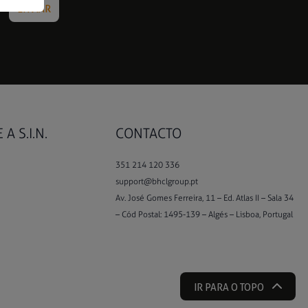
A S.I.N.
CONTACTO
351 214 120 336
support@bhclgroup.pt
Av. José Gomes Ferreira, 11 – Ed. Atlas II – Sala 34
– Cód Postal: 1495-139 – Algés – Lisboa, Portugal
IR PARA O TOPO