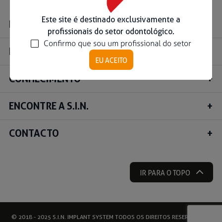
Ouse ser digital
Este site é destinado exclusivamente a
INSTITUCIONAL
profissionais do setor odontológico.
Confirmo que sou um profissional do setor
Ver todos
PRODUTOS
EU ACEITO
CONHECIMENTO
Educação
Downloads
ENCONTRE A S.I.N.
Área científica
S.I.N. OnBoard
CONTACTO
Onde Estamos
Nossas iniciativas
IR PARA O TOPO
© 2018 - 2025 S.I.N. IMPLANT SYSTEM TODOS OS DIREITOS RESERVADOS |