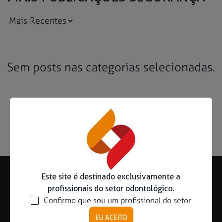
Ouse ser digital
Ver todos
Sem posts nas categorias selecionadas.
Educação
Downloads
Área científica
S.I.N. OnBoard
Onde Estamos
Nossas iniciativas
Este site é destinado exclusivamente a
profissionais do setor odontológico.
Subscreva a nossa Newsletter
Confirmo que sou um profissional do setor
EU ACEITO