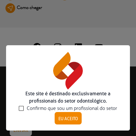
Como chegar
Ouse ser digital
Ver todos
Educação
Downloads
Área científica
S.I.N. OnBoard
Onde Estamos
Subscreva a nossa Newsletter
Nossas iniciativas
Este site é destinado exclusivamente a
profissionais do setor odontológico.
Confirmo que sou um profissional do setor
EU ACEITO