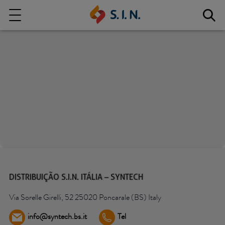
Quem somos
Nossas Soluções
EXPLORE NOSSAS SOLUÇÕES
S.I.N. SOLUTIONS
DISTRIBUIÇÃO S.I.N. ITÁLIA – SYNTECH
Via Sorelle Girelli, 52 25020 Poncarale (BS) Italy
info@syntech.bs.it
Tel