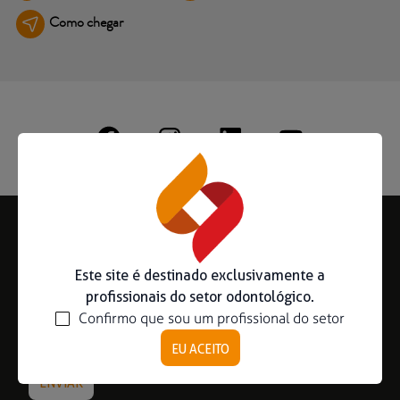
Como chegar
Ouse ser digital
Ver todos
Educação
Downloads
Área científica
S.I.N. OnBoard
Onde Estamos
Subscreva a nossa Newsletter
Nossas iniciativas
Este site é destinado exclusivamente a
profissionais do setor odontológico.
Confirmo que sou um profissional do setor
EU ACEITO