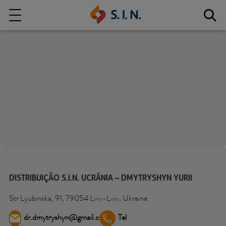
Quem somos
Nossas Soluções
EXPLORE NOSSAS SOLUÇÕES
S.I.N. SOLUTIONS
DISTRIBUIÇÃO S.I.N. UCRÂNIA – DMYTRYSHYN YURII
Str Lyubinska, 91, 79054 Lviv-Lviv, Ukraine
dr.dmytryshyn@gmail.com
Tel