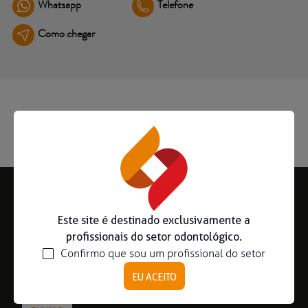
Whatsapp
Telefone
Ouse ser digital
Como chegar
Ver todos
Educação
Downloads
Área científica
S.I.N. OnBoard
Onde Estamos
Nossas iniciativas
Subscreva a nossa Newsletter
Este site é destinado exclusivamente a
profissionais do setor odontológico.
Confirmo que sou um profissional do setor
EU ACEITO