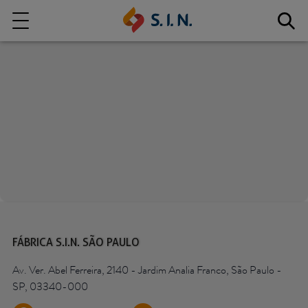
Quem somos
Nossas Soluções
EXPLORE NOSSAS SOLUÇÕES
S.I.N. SOLUTIONS
FÁBRICA S.I.N. SÃO PAULO
Av. Ver. Abel Ferreira, 2140 - Jardim Analia Franco, São Paulo -
SP, 03340-000