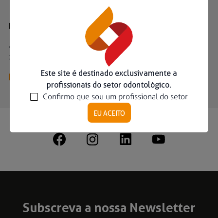
HUB PORTUGAL – BIOHORIZONS CAMLOG GROUP & S.I.N.
Avenida José Gomes Ferreira, N° 11, Edifício Atlas II, Piso 3, Sala
34 1495- 139 Algés- Portugal
Este site é destinado exclusivamente a
Whatsapp
Como chegar
profissionais do setor odontológico.
Confirmo que sou um profissional do setor
EU ACEITO
Subscreva a nossa Newsletter