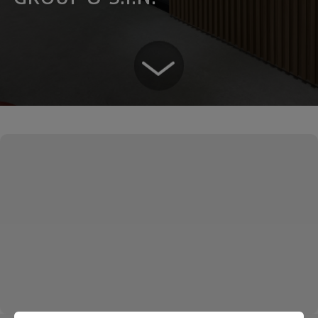
Ouse ser digital
Ver todos
Educação
Downloads
Área científica
S.I.N. OnBoard
Onde Estamos
Nossas iniciativas