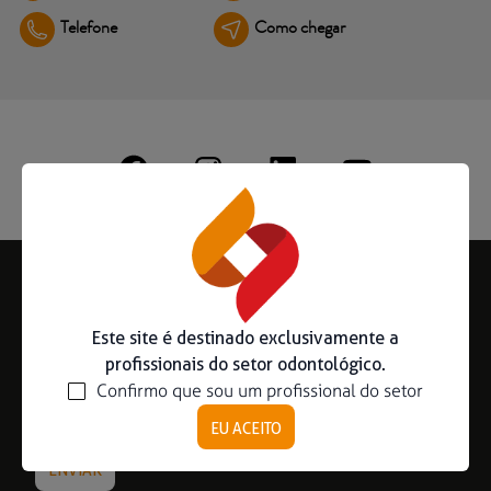
Telefone
Como chegar
Ouse ser digital
Ver todos
Educação
Downloads
Área científica
S.I.N. OnBoard
Onde Estamos
Subscreva a nossa Newsletter
Nossas iniciativas
Este site é destinado exclusivamente a
profissionais do setor odontológico.
Confirmo que sou um profissional do setor
EU ACEITO