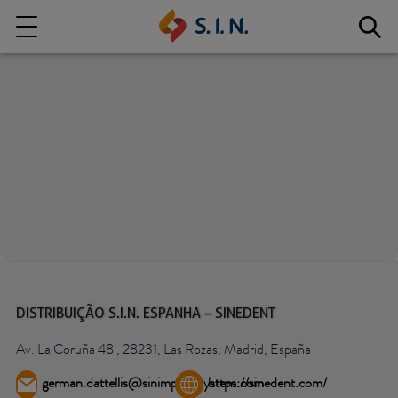
Quem somos
Nossas Soluções
EXPLORE NOSSAS SOLUÇÕES
S.I.N. SOLUTIONS
DISTRIBUIÇÃO S.I.N. ESPANHA – SINEDENT
Av. La Coruña 48 , 28231, Las Rozas, Madrid, España
german.dattellis@sinimplantsystem.com
https://sinedent.com/