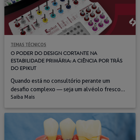
TEMAS TÉCNICOS
O PODER DO DESIGN CORTANTE NA
ESTABILIDADE PRIMÁRIA: A CIÊNCIA POR TRÁS
DO EPIKUT
Quando está no consultório perante um
desafio complexo — seja um alvéolo fresco
Saiba Mais
pós-extração ou um osso de baixa densidade
tipo III ou IV —, o que mais importa no contra-
ângulo não é apenas a força do torque, mas a
previsibilidade clínica e a segurança de que a
estabilidade primária será alcançada à primeira.
É […]