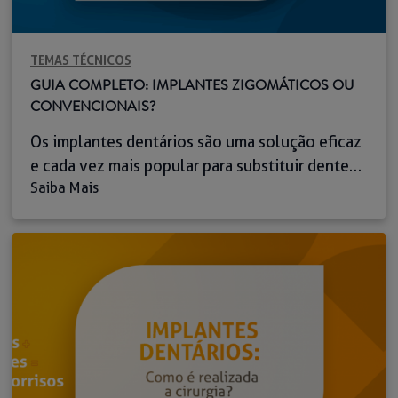
TEMAS TÉCNICOS
GUIA COMPLETO: IMPLANTES ZIGOMÁTICOS OU
CONVENCIONAIS?
Os implantes dentários são uma solução eficaz
e cada vez mais popular para substituir dentes
Saiba Mais
perdidos, ajudando os pacientes a restaurar
tanto a função como a estética. Quando se
trata de escolher o tipo de implante ideal, duas
opções destacam-se: os implantes
convencionais e os implantes zigomáticos.
Ambas as alternativas têm os seus benefícios e
[…]