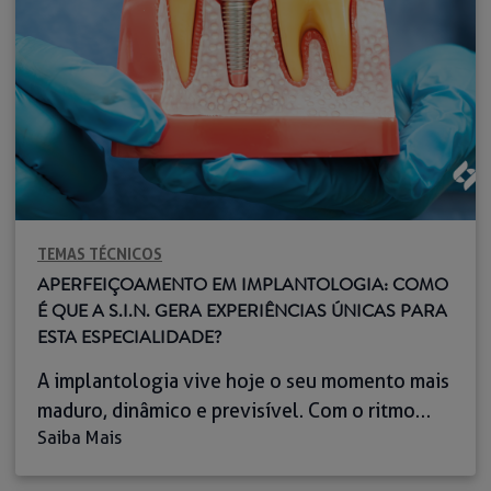
TEMAS TÉCNICOS
APERFEIÇOAMENTO EM IMPLANTOLOGIA: COMO
É QUE A S.I.N. GERA EXPERIÊNCIAS ÚNICAS PARA
ESTA ESPECIALIDADE?
A implantologia vive hoje o seu momento mais
maduro, dinâmico e previsível. Com o ritmo
Saiba Mais
acelerado das inovações científicas — desde o
fluxo digital até às superfícies bioativas, como