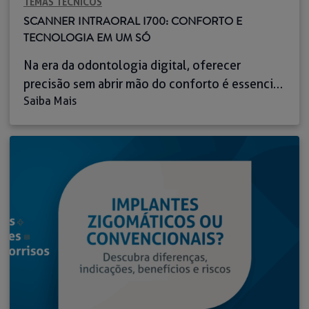
TEMAS TÉCNICOS
SCANNER INTRAORAL I700: CONFORTO E
TECNOLOGIA EM UM SÓ
Na era da odontologia digital, oferecer
precisão sem abrir mão do conforto é essencial
Saiba Mais
para conquistar e fidelizar pacientes. O scanner
intraoral Medit i700 surge precisamente com
essa proposta: unir tecnologia de ponta e uma
experiência agradável num único equipamento.
Leve, ergonómico e capaz de capturar imagens
em alta definição, ele substitui as moldagens
tradicionais, […]