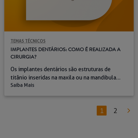
TEMAS TÉCNICOS
IMPLANTES DENTÁRIOS: COMO É REALIZADA A
CIRURGIA?
Os implantes dentários são estruturas de
titânio inseridas na maxila ou na mandibula
Saiba Mais
para substituir dentes perdidos, que poderão
ser usados como base para próteses fixas ou
removíveis. Esta solução tornou-se uma das
1
2
mais eficazes na reabilitação oral, permitindo
recuperar a função mastigatória, a estética do
sorriso e a autoconfiança dos Pacientes. Além
disso, contribui […]