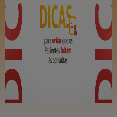
Ouse ser digital
Ver todos
Educação
Downloads
Área científica
S.I.N. OnBoard
Onde Estamos
Nossas iniciativas