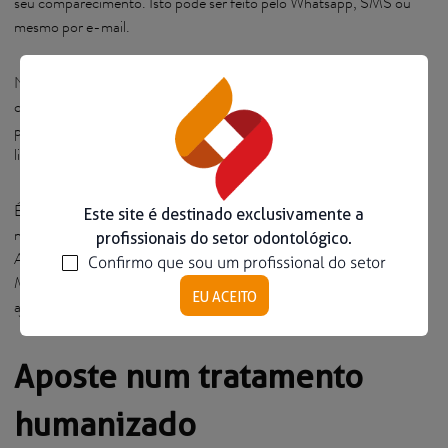
seu comparecimento. Isto pode ser feito pelo Whatsapp, SMS ou
mesmo por e-mail.
No mais, é essencial manter contacto com os seus Pacientes
confirmando a consulta com um ou dois dias de antecedência. Até
porque, ao fazer isto, pode encaixar algum Paciente que esteja na
lista de espera, caso haja uma desistência.
É claro que, para que este processo seja feito de maneira eficaz, é
Este site é destinado exclusivamente a
necessário que o consultório tenha a sua agenda bem-organizada.
profissionais do setor odontológico.
Além disso, do ponto de vista da gestão empresarial, quando o
Confirmo que sou um profissional do setor
Médico Dentista tem acesso a métricas de faltas de Pacientes isto
EU ACEITO
ajuda na maior previsibilidade sobre os gastos e lucros da clínica.
Aposte num tratamento
humanizado